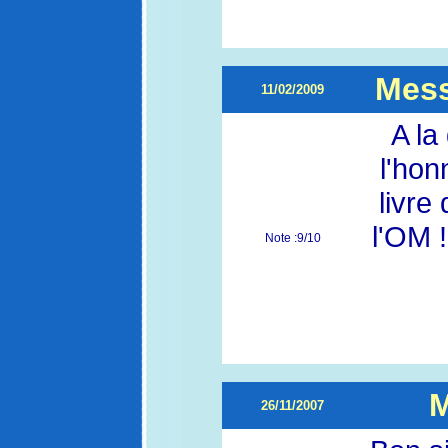
Mess
11/02/2009
A la
l'hon
livre
l'OM !
Note :9/10
M
26/11/2007