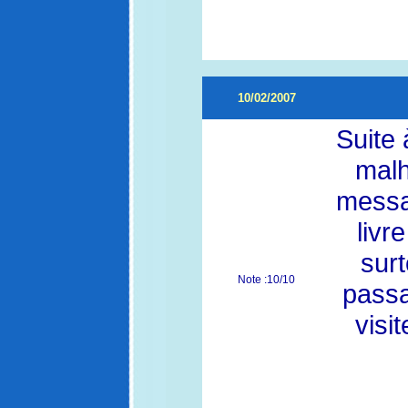
10/02/2007
Suite
malh
messa
livr
surt
Note :10/10
passa
visi