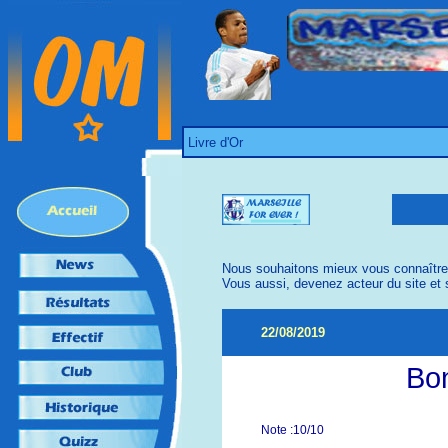
Livre d'Or
Nous souhaitons mieux vous connaître 
Vous aussi, devenez acteur du site et s
22/08/2019
Bon
Note :10/10