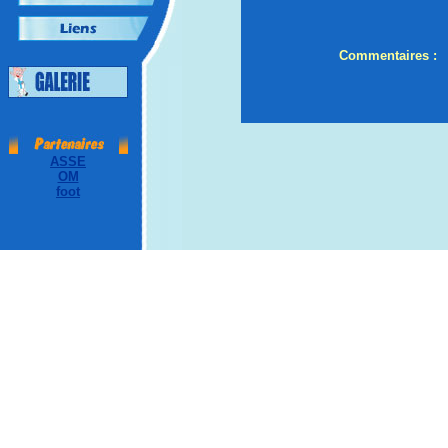
Commentaires :
ASSE
OM
foot