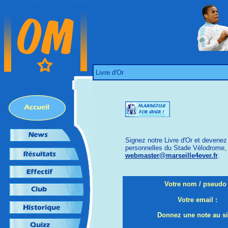
Livre d'Or
Signez notre Livre d'Or et devenez
personnelles du Stade Vélodrome, d
webmaster@marseille4ever.fr
.
Votre nom / pseudo 
Votre email :
Donnez une note au sit