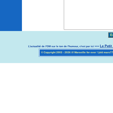
Le Petit
L'actualité de l'OM sur le ton de l'humour, c'est par ici >>>
© Copyright 2003 - 2026 /// Marseille for ever ! (old mars7