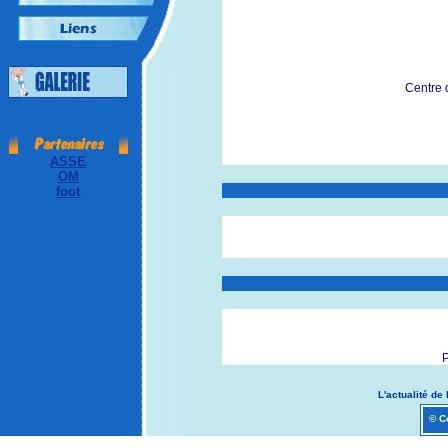
Centre 
ASSE
OM
foot
P
L'actualité de 
© Co