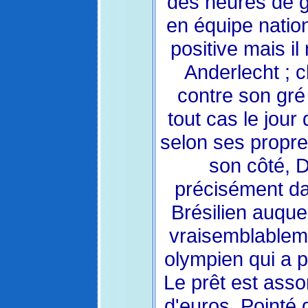
des heures de g
en équipe nation
positive mais il
Anderlecht ; c
contre son gré 
tout cas le jou
selon ses propre
son côté, D
précisément da
Brésilien auque
vraisemblablem
olympien qui a pr
Le prêt est assor
d'euros. Pointé 