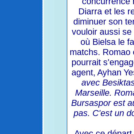
concurrence r
Diarra et les r
diminuer son te
vouloir aussi se
où Bielsa le f
matchs. Romao ch
pourrait s'enga
agent, Ayhan Ye
avec Besiktas
Marseille. Roma
Bursaspor est a
pas. C'est un d
Avec ce départ