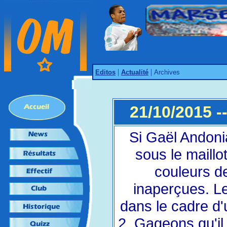
|
|
Editos
Actualité
Archives
21/10/2015 --
Si Gaël Andonia
sous le maillo
couleurs d
inaperçues. Le
dans le cadre d'
2. Gageons qu'il