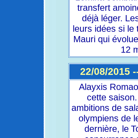
transfert amoind
déjà léger. Le
leurs idées si le
Mauri qui évolu
12 m
22/08/2015 -
Alayxis Romao 
cette saison
ambitions de sala
olympiens de le
dernière, le 