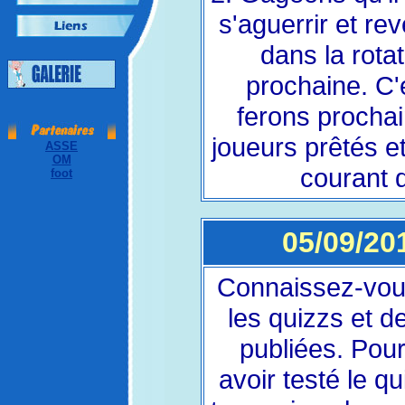
s'aguerrir et re
dans la rotat
prochaine. C'
ferons prochai
joueurs prêtés e
ASSE
OM
courant d
foot
05/09/201
Connaissez-vous
les quizzs et d
publiées. Pour
avoir testé le q