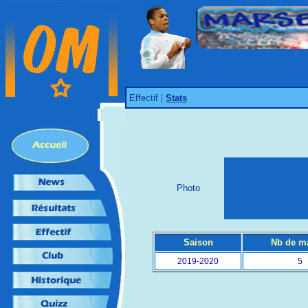
|
Effectif
Stats
Photo
Saison
Nb de m
2019-2020
5