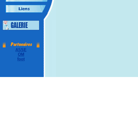
ASSE
OM
foot