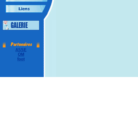
ASSE
OM
foot